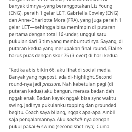
banyak timnya–yang beranggotakan Liz Young
(ENG), peraih 1 gelar LET, Gabriella Cowley (ENG),
dan Anne-Charlotte Mora (FRA), yang juga peraih 1
gelar LET—sehingga bisa memimpin di putaran
pertama dengan total 16-under, unggul satu
pukulan dari 3 tim yang membuntutinya. Sayang, di
putaran kedua yang merupakan final round, Elaine
harus puas dengan skor 75 (3-over) di hari kedua
“Ketika abis bikin 66, aku lihat di social media.
Banyak yang ngepost, ada di-highlight. Second
round-nya jadi
p
ressure
. Nah kebetulan pagi (di
putaran kedua) aku bangun, merasa badan dah
nggak enak. Badan kayak nggak bisa sync waktu
swing. Jadinya pukulanku topping dan grounded
begitu. Coach saya bilang, nggak apa-apa. Ambil
saja pengalamannya. Aku
ngakali
-nya dengan
pukul pakai ¾ swing (second shot-nya). Cuma