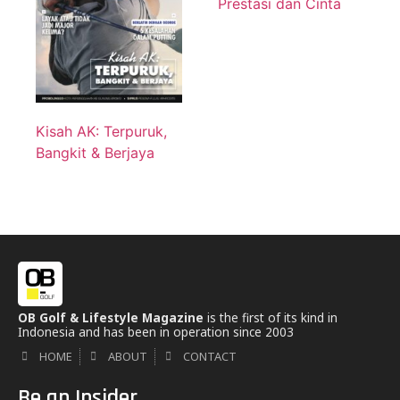
Prestasi dan Cinta
Kisah AK: Terpuruk,
Bangkit & Berjaya
OB Golf & Lifestyle Magazine
is the first of its kind in
Indonesia and has been in operation since 2003
HOME
ABOUT
CONTACT
Be an Insider