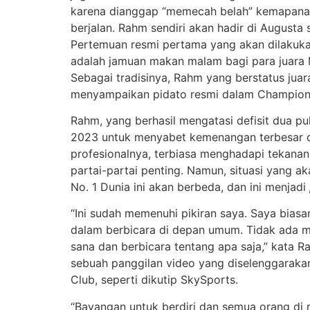
karena dianggap “memecah belah” kemapana
berjalan. Rahm sendiri akan hadir di Augusta 
Pertemuan resmi pertama yang akan dilakuka
adalah jamuan makan malam bagi para juara 
Sebagai tradisinya, Rahm yang berstatus jua
menyampaikan pidato resmi dalam Champions
Rahm, yang berhasil mengatasi defisit dua pu
2023 untuk menyabet kemenangan terbesar d
profesionalnya, terbiasa menghadapi tekana
partai-partai penting. Namun, situasi yang a
No. 1 Dunia ini akan berbeda, dan ini menjadi
“Ini sudah memenuhi pikiran saya. Saya biasa
dalam berbicara di depan umum. Tidak ada ma
sana dan berbicara tentang apa saja,” kata
sebuah panggilan video yang diselenggarakan
Club, seperti dikutip SkySports.
“Bayangan untuk berdiri dan semua orang di 