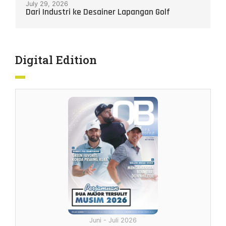
July 29, 2026
Dari Industri ke Desainer Lapangan Golf
Digital Edition
Desember 2025 - Januari 2026
Februari - Maret 2026
April - Mei 2026
Juni - Juli 2026