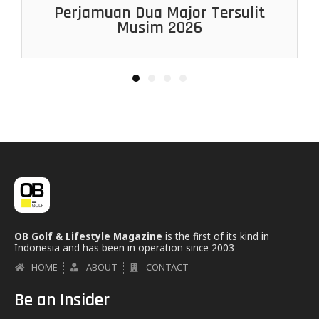
Pertarungan Antara Prestasi dan
Golf Dunia dalam Genggaman
Perjamuan Dua Major Tersulit
Kisah AK: Terpuruk, Bangkit &
Wanita 22 Tahun
Musim 2026
Berjaya
Cinta
1
2
3
4
OB Golf & Lifestyle Magazine
is the first of its kind in
Indonesia and has been in operation since 2003
HOME
ABOUT
CONTACT
Be an Insider