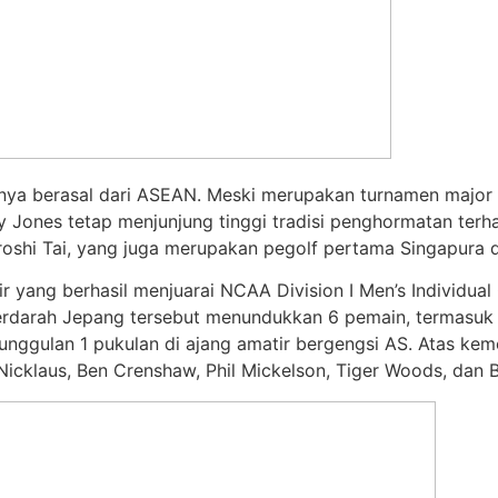
unya berasal dari ASEAN. Meski merupakan turnamen major b
 Jones tetap menjunjung tinggi tradisi penghormatan terha
oshi Tai, yang juga merupakan pegolf pertama Singapura d
tir yang berhasil menjuarai NCAA Division I Men’s Individ
erdarah Jepang tersebut menundukkan 6 pemain, termasuk f
unggulan 1 pukulan di ajang amatir bergengsi AS. Atas kem
 Nicklaus, Ben Crenshaw, Phil Mickelson, Tiger Woods, da