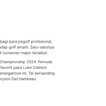
agi para pegolf profesional,
dap golf amatir. Satu-satunya
i turnamen major tersebut.
ual Championship 2024. Pemuda
avorit juara Luke Clanton
enangannya ini, Tai bersanding
n Bryson DeChambeau.