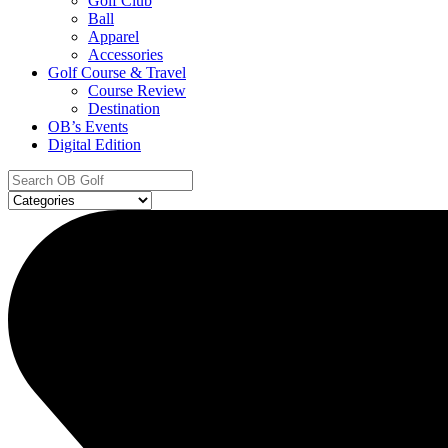
Golf Club
Ball
Apparel
Accessories
Golf Course & Travel
Course Review
Destination
OB’s Events
Digital Edition