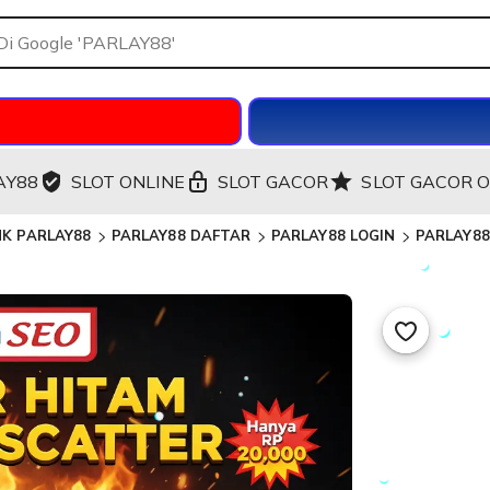
AY88
SLOT ONLINE
SLOT GACOR
SLOT GACOR O
NK PARLAY88
PARLAY88 DAFTAR
PARLAY88 LOGIN
PARLAY88