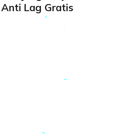
Anti Lag Gratis