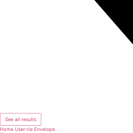
See all results
Home
User-tie
Envelope