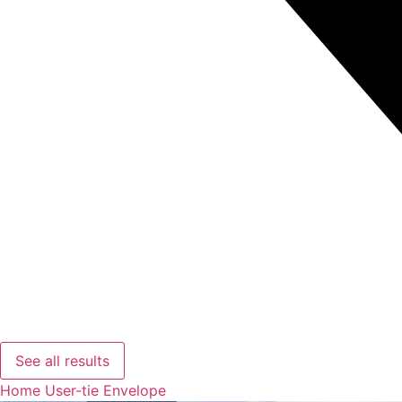
See all results
Home
User-tie
Envelope