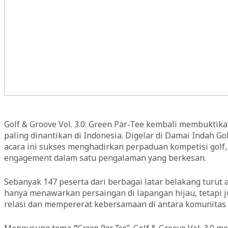
Golf & Groove Vol. 3.0: Green Par-Tee kembali membuktikan 
paling dinantikan di Indonesia. Digelar di Damai Indah Go
acara ini sukses menghadirkan perpaduan kompetisi golf
engagement dalam satu pengalaman yang berkesan.
Sebanyak 147 peserta dari berbagai latar belakang turut
hanya menawarkan persaingan di lapangan hijau, tetapi
relasi dan mempererat kebersamaan di antara komunitas g
Mengusung tema
“
Green Par-Tee”
, Golf & Groove Vol. 3.0 