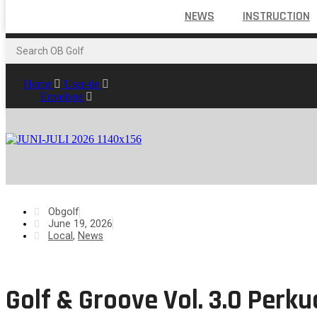
NEWS
INSTRUCTION
Home
User-tie
Envelope
Obgolf
June 19, 2026
Local
,
News
Golf & Groove Vol. 3.0 Perk