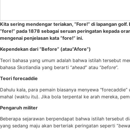
Kita sering mendengar teriakan, “Fore!” di lapangan gol
“fore!” pada 1878 sebagai seruan peringatan kepada or
mengenai penjelasan kata “fore!” ini.
Kependekan dari “Before” (atau”Afore”)
Teori bahasa yang umum adalah bahwa istilah tersebut mer
bahasa Skotlandia yang berarti “
ahead
” atau “
before
“.
Teori forecaddie
Dahulu kala, para pemain biasanya menyewa “forecaddie” u
mahal (waktu itu). Jika bola terpental ke arah mereka, pem
Pengaruh militer
Beberapa sejarawan berpendapat bahwa istilah tersebut dia
yang sedang maju akan berteriak peringatan seperti “
bewa