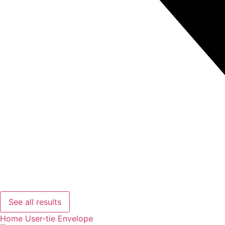
See all results
Home
User-tie
Envelope