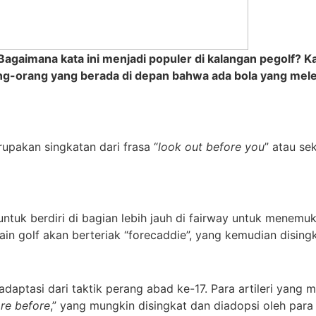
f. Bagaimana kata ini menjadi populer di kalangan pegol
ang-orang yang berada di depan bahwa ada bola yang mel
upakan singkatan dari frasa “
look out before you
” atau se
ntuk berdiri di bagian lebih jauh di fairway untuk menem
ain golf akan berteriak “forecaddie”, yang kemudian disingk
daptasi dari taktik perang abad ke-17. Para artileri yang
re before
,” yang mungkin disingkat dan diadopsi oleh par