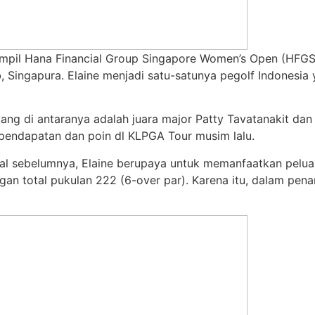
k tampil Hana Financial Group Singapore Women’s Open (HFG
, Singapura. Elaine menjadi satu-satunya pegolf Indones
 yang di antaranya adalah juara major Patty Tavatanakit d
pendapatan dan poin dl KLPGA Tour musim lalu.
onal sebelumnya, Elaine berupaya untuk memanfaatkan peluan
an total pukulan 222 (6-over par). Karena itu, dalam penam