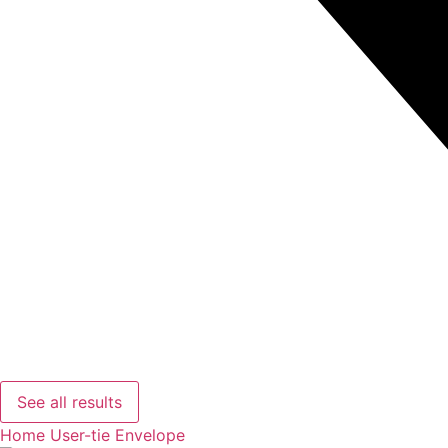
See all results
Home
User-tie
Envelope