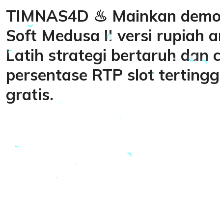
TIMNAS4D ♨ Mainkan demo 
Soft Medusa II versi rupiah an
Latih strategi bertaruh dan 
persentase RTP slot tertingg
gratis.
Loading...