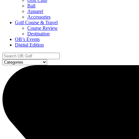
Golf Club
Ball
Apparel
Accessories
Golf Course & Travel
Course Review
Destination
OB’s Events
Digital Edition