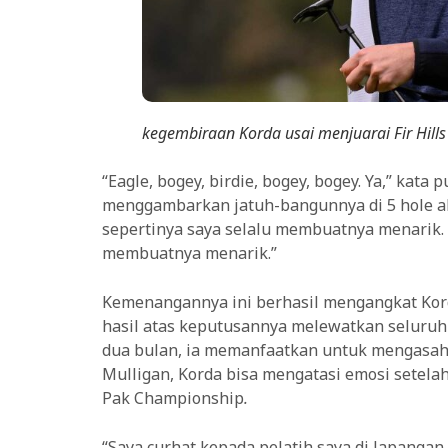
kegembiraan Korda usai menjuarai Fir Hills
“Eagle, bogey, birdie, bogey, bogey. Ya,” kata
menggambarkan jatuh-bangunnya di 5 hole akh
sepertinya saya selalu membuatnya menarik. 
membuatnya menarik.”
Kemenangannya ini berhasil mengangkat Kord
hasil atas keputusannya melewatkan seluruh 
dua bulan, ia memanfaatkan untuk mengasah s
Mulligan, Korda bisa mengatasi emosi setel
Pak Championship
.
“Saya curhat kepada pelatih saya di lapangan