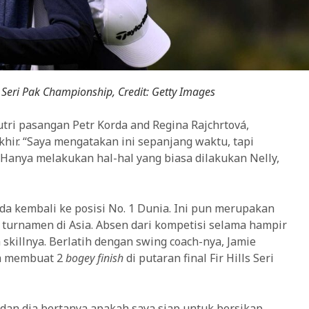
 Seri Pak Championship, Credit: Getty Images
 putri pasangan Petr Korda and Regina Rajchrtová,
ir. “Saya mengatakan ini sepanjang waktu, tapi
Hanya melakukan hal-hal yang biasa dilakukan Nelly,
a kembali ke posisi No. 1 Dunia. Ini pun merupakan
turnamen di Asia. Absen dari kompetisi selama hampir
killnya. Berlatih dengan swing coach-nya, Jamie
ah membuat 2
bogey finish
di putaran final Fir Hills Seri
 dan dia bertanya apakah saya siap untuk bersikap