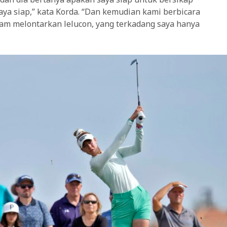
saya siap,” kata Korda. “Dan kemudian kami berbicara
dalam melontarkan lelucon, yang terkadang saya hanya