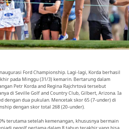
naugurasi Ford Championship. Lagi-lagi, Korda berhasil
khir pada Minggu (31/3) kemarin. Bertarung dalam
sangan Petr Korda and Regina Rajchrtová tersebut
 di Seville Golf and Country Club, Gilbert, Arizona. Ia
ed dengan dua pukulan. Mencetak skor 65 (7-under) di
ship dengan skor total 268 (20-under).
100% terutama setelah kemenangan, khususnya bermain
enjadi pegolf pertama dalam 8 tahun terakhir yang bisa