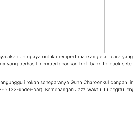
ya akan berupaya untuk mempertahankan gelar juara yang d
edua yang berhasil mempertahankan trofi back-to-back se
mengungguli rekan senegaranya Gunn Charoenkul dengan lim
l 265 (23-under-par). Kemenangan Jazz waktu itu begitu l