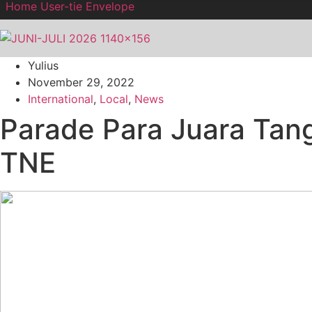
Home
User-tie
Envelope
Yulius
November 29, 2022
International
,
Local
,
News
Parade Para Juara Tan
TNE