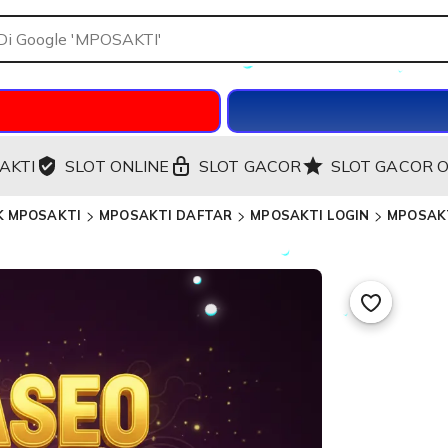
AKTI
SLOT ONLINE
SLOT GACOR
SLOT GACOR O
K MPOSAKTI
MPOSAKTI DAFTAR
MPOSAKTI LOGIN
MPOSAKT